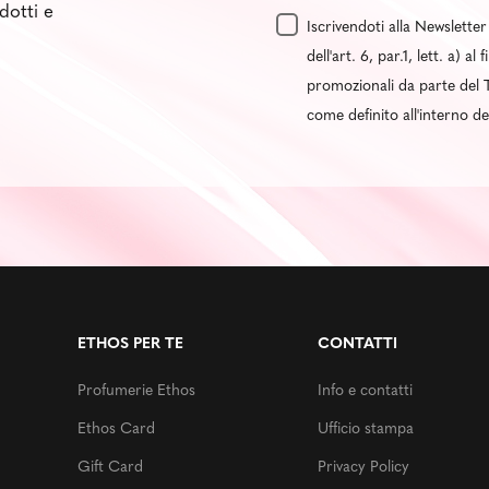
dotti e
Iscrivendoti alla Newsletter
dell'art. 6, par.1, lett. a) 
promozionali da parte del T
come definito all'interno d
ETHOS PER TE
CONTATTI
Profumerie Ethos
Info e contatti
Ethos Card
Ufficio stampa
Gift Card
Privacy Policy