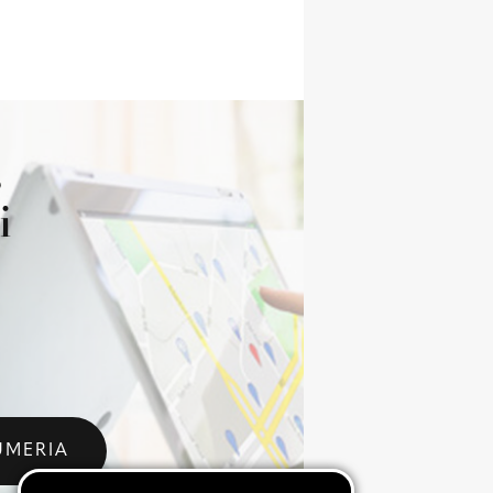
s
i
UMERIA