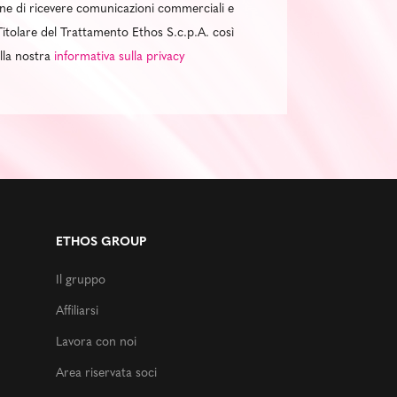
al fine di ricevere comunicazioni commerciali e
itolare del Trattamento Ethos S.c.p.A. così
ella nostra
informativa sulla privacy
ETHOS GROUP
Il gruppo
Affiliarsi
Lavora con noi
Area riservata soci