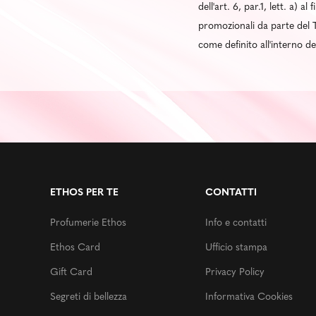
dell'art. 6, par.1, lett. a) 
promozionali da parte del T
come definito all'interno d
ETHOS PER TE
CONTATTI
Profumerie Ethos
Info e contatti
Ethos Card
Ufficio stampa
Gift Card
Privacy Policy
Segreti di bellezza
Informativa Cookies