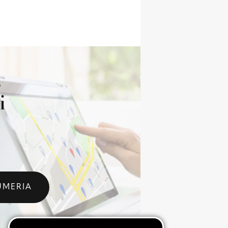
s
i
UMERIA