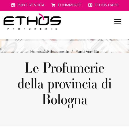
PUNTI VENDITA
ECOMMERCE
ETHOS CARD
Home
Ethos per te
Punti Vendita
Le Profumerie
della provincia di
Bologna