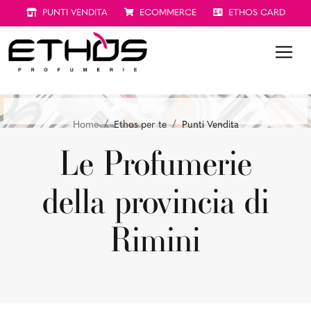
PUNTI VENDITA
ECOMMERCE
ETHOS CARD
Home
Ethos per te
Punti Vendita
Le Profumerie
della provincia di
Rimini