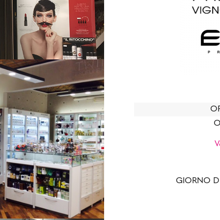
OR
O
V
GIORNO D