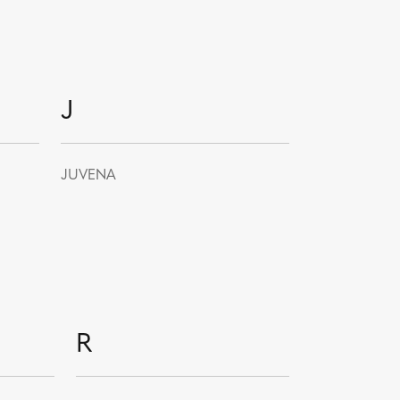
J
JUVENA
R