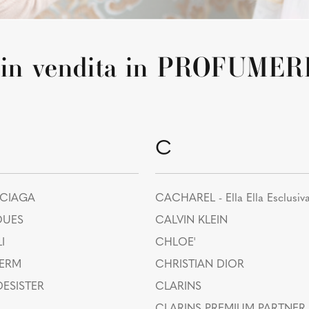
i in vendita in PROFUME
C
NCIAGA
CACHAREL - Ella Ella Esclusiv
OUES
CALVIN KLEIN
I
CHLOE'
HERM
CHRISTIAN DIOR
ESISTER
CLARINS
CLARINS PREMIUM PARTNER