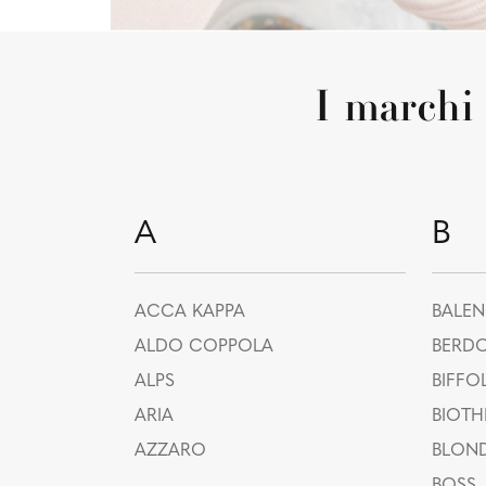
I march
A
B
ACCA KAPPA
BALE
ALDO COPPOLA
BERD
ALPS
BIFFOL
ARIA
BIOT
AZZARO
BLOND
BOSS