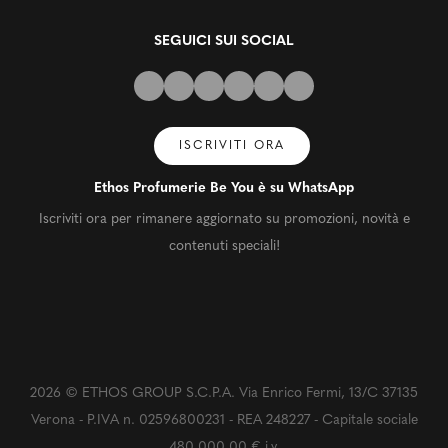
SEGUICI SUI SOCIAL
ISCRIVITI ORA
Ethos Profumerie Be You è su WhatsApp
Iscriviti ora per rimanere aggiornato su promozioni, novità e
contenuti speciali!
2026 © ETHOS GROUP S.C.P.A. Via Enrico Fermi, 13/C 37135
Verona - P.IVA n. 02596800231 - REA 248227 - Capitale sociale
480.000,00 € i.v.