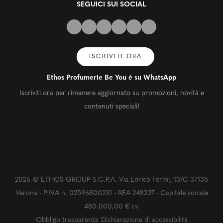
SEGUICI SUI SOCIAL
ISCRIVITI ORA
Ethos Profumerie Be You è su WhatsApp
Iscriviti ora per rimanere aggiornato su promozioni, novità e
contenuti speciali!
2026 © ETHOS GROUP S.C.P.A. Via Enrico Fermi, 13/C 37135
Verona - P.IVA n. 02596800231 - REA 248227 - Capitale sociale
480.000,00 € i.v.
Obbligo trasparenza
Dichiarazione di accessibilità