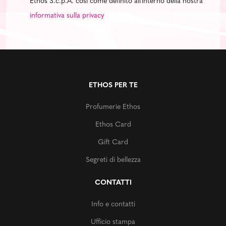
Ethos S.c.p.A. così come definito all'interno della nostra
informativa sulla privacy
ETHOS PER TE
Profumerie Ethos
Ethos Card
Gift Card
Segreti di bellezza
CONTATTI
Info e contatti
Ufficio stampa