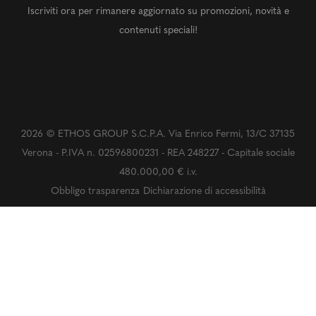
Iscriviti ora per rimanere aggiornato su promozioni, novità e
contenuti speciali!
2026 © ETHOS GROUP S.C.P.A. Via Enrico Fermi, 13/C 37135
Verona - P.IVA n. 02596800231 - REA 248227 - Capitale sociale
480.000,00 € i.v.
Obbligo trasparenza
Dichiarazione di accessibilità