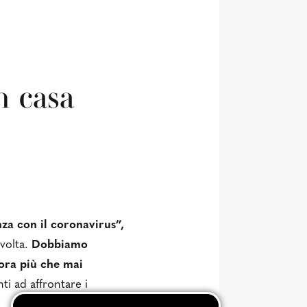
n casa
nza con il coronavirus”,
 volta.
Dobbiamo
 ora più che mai
ti ad affrontare i