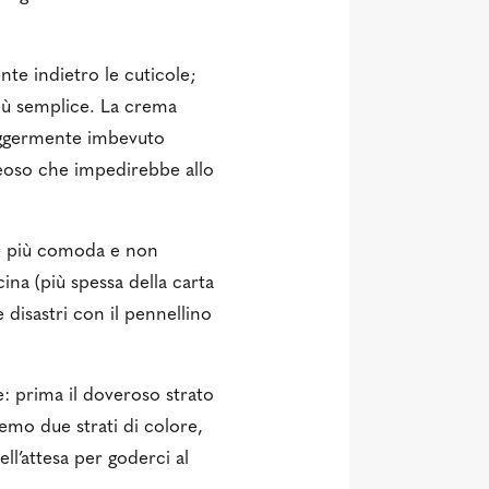
te indietro le cuticole;
iù semplice. La crema
leggermente imbevuto
oleoso che impedirebbe allo
one più comoda e non
ina (più spessa della carta
e disastri con il pennellino
: prima il doveroso strato
emo due strati di colore,
ell’attesa per goderci al