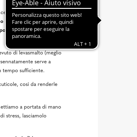
ncentrarci oggi: chiusi nelle
mo indossare sandali e
importantissimo anche se
evuto di levasmalto (meglio
orsennatamente serve a
un tempo sufficiente.
cuticole, così da renderle
mettiamo a portata di mano
di stress, lasciamolo