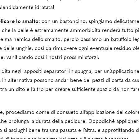
splendidamente idratata!
licare lo smalto
: con un bastoncino, spingiamo delicatamen
a che la pelle è estremamente ammorbidita renderà tutto p
elle ma nemica dello smalto, perciò passiamo un batuffolo 
icie delle unghie, così da rimuovere ogni eventuale residuo 
ie, vanificando così i nostri prossimi sforzi.
e dita negli appositi separatori in spugna, per un’applicazi
 in alternativa possono andar bene dei pezzi di carta da cuc
 tra un dito e l’altro per creare sufficiente spazio da non far
de, procediamo come di consueto all’applicazione del colore
 che prolunga la durata della pedicure. Dopodiché applicher
 si asciughi bene tra una passata e l’altra, e approfittando d