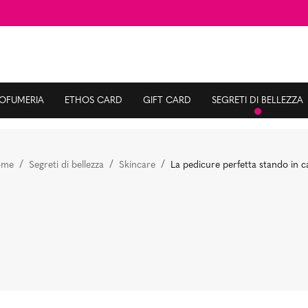
ROFUMERIA
ETHOS CARD
GIFT CARD
SEGRETI DI BELLEZZA
ome
Segreti di bellezza
Skincare
La pedicure perfetta stando in c