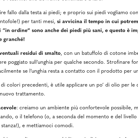
re fallo dalla testa ai piedi; e proprio sui piedi vogliamo co
ntofole!) per tanti mesi,
si avvicina il tempo in cui potre
di “in ordine” sono anche dei piedi più sani, e questo è 
 granché!
ventuali residui di smalto
, con un batuffolo di cotone imb
ere poggiato sull’unghia per qualche secondo. Strofinare f
facilmente se l’unghia resta a contatto con il prodotto per 
di colori precedenti, è utile applicare un po’ di olio per le 
 nuovo trattamento.
acevole
: creiamo un ambiente più confortevole possibile, 
ando, o il telefono (o, a seconda del momento e del livello 
a stanza!), e mettiamoci comodi.