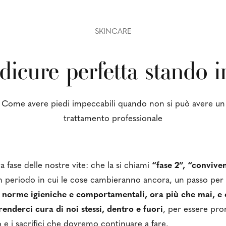
SKINCARE
dicure perfetta stando i
Come avere piedi impeccabili quando non si può avere un
trattamento professionale
 fase delle nostre vite: che la si chiami
“fase 2”, “convive
 un periodo in cui le cose cambieranno ancora, un passo per
e norme igieniche e comportamentali, ora più che mai, e
nderci cura di noi stessi, dentro e fuori
, per essere pron
e i sacrifici che dovremo continuare a fare.