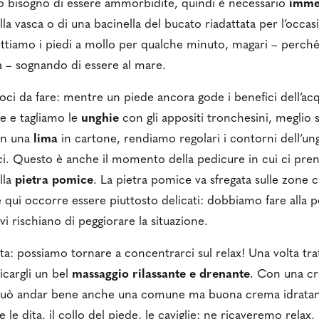
no bisogno di essere ammorbidite, quindi è necessario
immer
della vasca o di una bacinella del bucato riadattata per l’occ
ettiamo i piedi a mollo per qualche minuto, magari – perch
a – sognando di essere al mare.
oci da fare: mentre un piede ancora gode i benefici dell’acq
ne e tagliamo le
unghie
con gli appositi tronchesini, meglio 
Con una
lima
in cartone, rendiamo regolari i contorni dell’u
ci. Questo è anche il momento della pedicure in cui ci pren
ella
pietra pomice
. La pietra pomice va sfregata sulle zone c
e qui occorre essere piuttosto delicati: dobbiamo fare alla p
i rischiano di peggiorare la situazione.
atta: possiamo tornare a concentrarci sul relax! Una volta tra
icargli un bel
massaggio rilassante e drenante
. Con una cr
a può andar bene anche una comune ma buona crema idratant
e dita, il collo del piede, le caviglie: ne ricaveremo relax